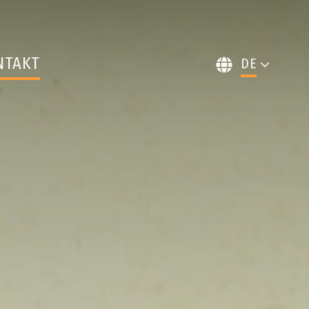
EN
ES
NTAKT
DE
FR
IT
NL