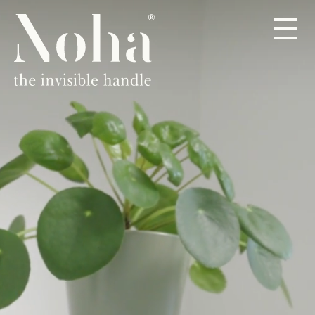
PRODUCTEN
OVER
DEALERS
CONTACT
NL
DE
EN
ES
FR
IT