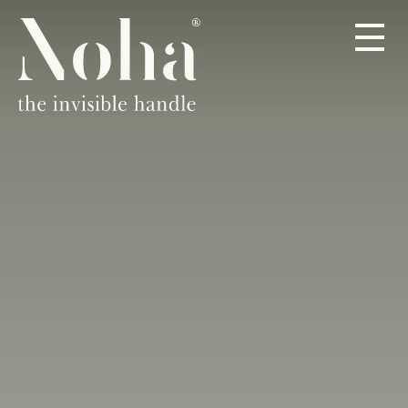
PRODUCTEN
OVER
DEALERS
CONTACT
NL
DE
EN
ES
FR
IT